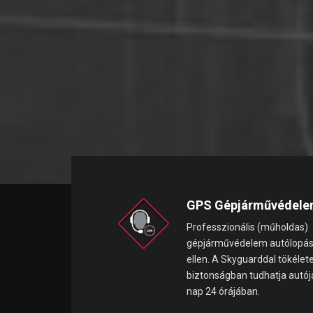
GPS Gépjárművédel
Professzionális (műholdas)
gépjárművédelem autólopá
ellen. A Skyguarddal tökélet
biztonságban tudhatja autój
nap 24 órájában.