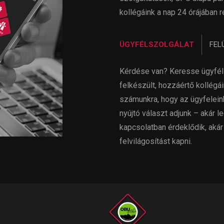
kollégáink a nap 24 órájában 
ÜGYFÉLSZOLGÁLAT
FEL
Kérdése van? Keresse ügyféls
felkészült, hozzáértő kollég
számunkra, hogy az ügyfelein
nyújtó választ adjunk – akár 
kapcsolatban érdeklődik, aká
felvilágosítást kapni.