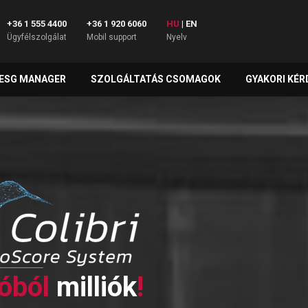
+36 1 555 4400
+36 1 920 6060
HU
|
EN
Ügyfélszolgálat
Mobil support
Nyelv
ESG MANAGER
SZOLGÁLTATÁS CSOMAGOK
GYAKORI KÉR
óból
milliók
!