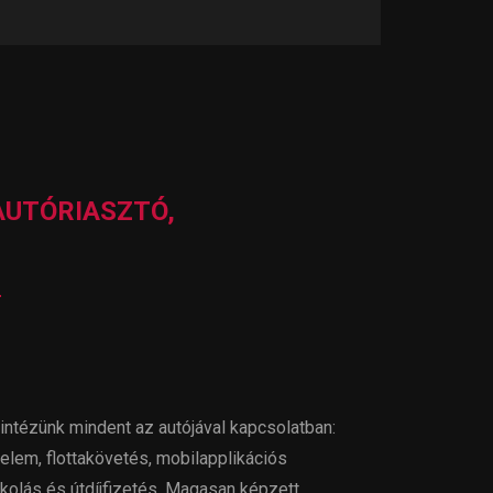
UTÓRIASZTÓ,
ntézünk mindent az autójával kapcsolatban:
elem, flottakövetés, mobilapplikációs
kolás és útdíjfizetés. Magasan képzett