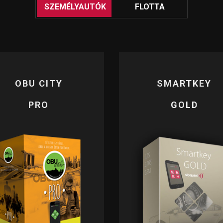
.
SZEMÉLYAUTÓK
FLOTTA
SKYGUARD
OBU CITY
SMARTKEY
OBU EASY
FLOTTA SPECIAL
PRO
GOLD
TRUCK – BUS – CARA