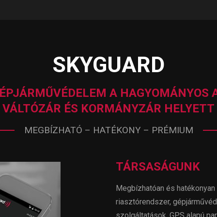
SKYGUARD
GÉPJÁRMŰVÉDELEM A HAGYOMÁNYOS A
VÁLTÓZÁR ÉS KORMÁNYZÁR HELYETT
MEGBÍZHATÓ – HATÉKONY – PRÉMIUM
TÁRSASÁGUNK
Megbízhatóan és hatékonyan i
riasztórendszer, gépjárművéd
szolgáltatások, GPS alapú par