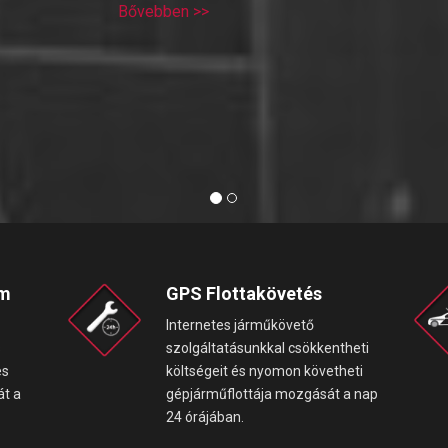
Bővebben >>
em
GPS Flottakövetés
Internetes járműkövető
s
szolgáltatásunkkal csökkentheti
es
költségeit és nyomon követheti
át a
gépjárműflottája mozgását a nap
24 órájában.