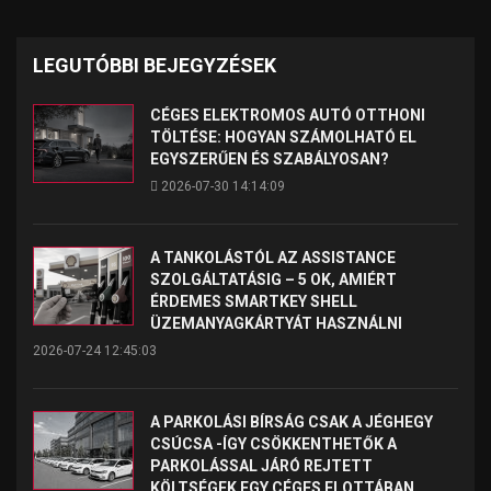
LEGUTÓBBI BEJEGYZÉSEK
CÉGES ELEKTROMOS AUTÓ OTTHONI
TÖLTÉSE: HOGYAN SZÁMOLHATÓ EL
EGYSZERŰEN ÉS SZABÁLYOSAN?
2026-07-30 14:14:09
A TANKOLÁSTÓL AZ ASSISTANCE
SZOLGÁLTATÁSIG – 5 OK, AMIÉRT
ÉRDEMES SMARTKEY SHELL
ÜZEMANYAGKÁRTYÁT HASZNÁLNI
2026-07-24 12:45:03
A PARKOLÁSI BÍRSÁG CSAK A JÉGHEGY
CSÚCSA -ÍGY CSÖKKENTHETŐK A
PARKOLÁSSAL JÁRÓ REJTETT
KÖLTSÉGEK EGY CÉGES FLOTTÁBAN