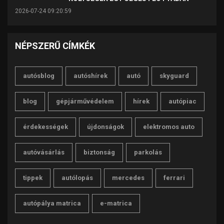
2026-07-24 09:20:59
NÉPSZERŰ CÍMKÉK
autósblog
autóshírek
autó
skyguard
blog
gépjárművédelem
hírek
autópiac
érdekességek
újdonságok
elektromos auto
autóvásárlás
biztonság
parkolás
tippek
autólopás
mercedes
ferrari
autópálya matrica
e-matrica