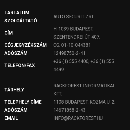
TARTALOM
AUTO SECURIT ZRT.
SZOLGÁLTATÓ
H-1039 BUDAPEST,
CÍM
SZENTENDREI ÚT 407.
CÉGJEGYZÉKSZÁM
CG. 01-10-044381
ADÓSZÁM
12498750-2-41
+36 (1) 555 4400, +36 (1) 555
TELEFON/FAX
4499
RACKFOREST INFORMATIKAI
TÁRHELY
KFT.
TELEPHELY CÍME
1108 BUDAPEST, KOZMA U. 2.
ADÓSZÁM
14671858-2-43
EMAIL
INFO@RACKFOREST.HU