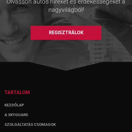
Olvasson autós híreket és érdekességeket a
nagyvilágból!
REGISZTRÁLOK
TARTALOM
KEZDŐLAP
A SKYGUARD
SZOLGÁLTATÁS CSOMAGOK