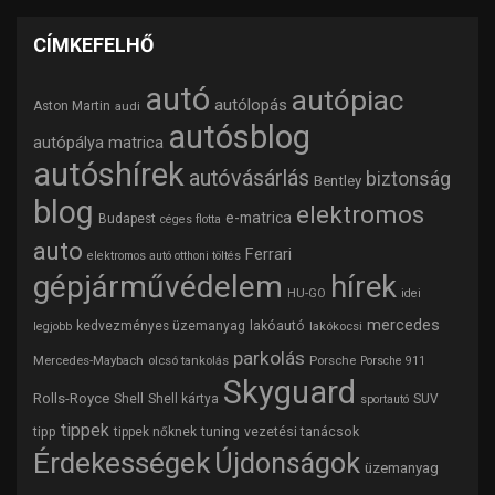
CÍMKEFELHŐ
autó
autópiac
autólopás
Aston Martin
audi
autósblog
autópálya matrica
autóshírek
autóvásárlás
biztonság
Bentley
blog
elektromos
e-matrica
Budapest
céges flotta
auto
Ferrari
elektromos autó otthoni töltés
gépjárművédelem
hírek
HU-GO
idei
mercedes
lakóautó
kedvezményes üzemanyag
lakókocsi
legjobb
parkolás
Mercedes-Maybach
olcsó tankolás
Porsche
Porsche 911
Skyguard
Rolls-Royce
Shell
Shell kártya
SUV
sportautó
tippek
tipp
tuning
vezetési tanácsok
tippek nőknek
Érdekességek
Újdonságok
üzemanyag